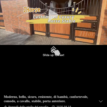
CONTROLLO
DI
QUALITÀ
CONTATTICI
RICHIEDA
UNA
CITAZIONE
SITEMAP
NORME
Moderno, bello, sicuro, resistente, di bambù, confortevole,
comodo, a cavallo, stabile, porta anteriore.
SULLA