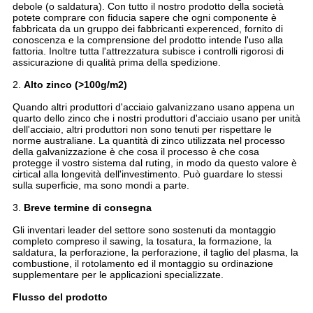
debole (o saldatura). Con tutto il nostro prodotto della società
potete comprare con fiducia sapere che ogni componente è
fabbricata da un gruppo dei fabbricanti experenced, fornito di
conoscenza e la comprensione del prodotto intende l'uso alla
fattoria. Inoltre tutta l'attrezzatura subisce i controlli rigorosi di
assicurazione di qualità prima della spedizione.
2.
Alto zinco (>100g/m2)
Quando altri produttori d'acciaio galvanizzano usano appena un
quarto dello zinco che i nostri produttori d'acciaio usano per unità
dell'acciaio, altri produttori non sono tenuti per rispettare le
norme australiane. La quantità di zinco utilizzata nel processo
della galvanizzazione è che cosa il processo è che cosa
protegge il vostro sistema dal ruting, in modo da questo valore è
cirtical alla longevità dell'investimento. Può guardare lo stessi
sulla superficie, ma sono mondi a parte.
3.
Breve termine di consegna
Gli inventari leader del settore sono sostenuti da montaggio
completo compreso il sawing, la tosatura, la formazione, la
saldatura, la perforazione, la perforazione, il taglio del plasma, la
combustione, il rotolamento ed il montaggio su ordinazione
supplementare per le applicazioni specializzate.
Flusso del prodotto