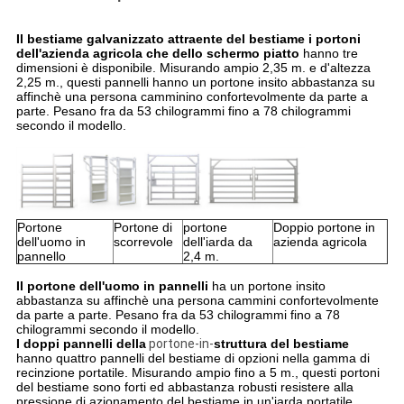
Il bestiame galvanizzato attraente del bestiame i portoni
dell'azienda agricola che dello schermo piatto
hanno tre
dimensioni è disponibile. Misurando ampio 2,35 m. e d'altezza
2,25 m., questi pannelli hanno un portone insito abbastanza su
affinchè una persona camminino confortevolmente da parte a
parte. Pesano fra da 53 chilogrammi fino a 78 chilogrammi
secondo il modello.
Portone
Portone di
portone
Doppio portone in
dell'uomo in
scorrevole
dell'iarda da
azienda agricola
pannello
2,4 m.
Il portone dell'uomo in pannelli
ha un portone insito
abbastanza su affinchè una persona cammini confortevolmente
da parte a parte. Pesano fra da 53 chilogrammi fino a 78
chilogrammi secondo il modello.
I doppi pannelli della
portone-in-
struttura del bestiame
hanno quattro pannelli del bestiame di opzioni nella gamma di
recinzione portatile. Misurando ampio fino a 5 m., questi portoni
del bestiame sono forti ed abbastanza robusti resistere alla
pressione di azionamento del bestiame in un'iarda portatile.