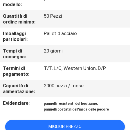
CONTROLLO
modello:
DI
Quantità di
50 Pezzi
ordine minimo:
QUALITÀ
Imballaggi
Pallet d'acciaio
particolari:
CONTATTICI
Tempi di
20 giorni
consegna:
RICHIEDA
Termini di
T/T, L/C, Western Union, D/P
UNA
pagamento:
CITAZIONE
Capacità di
2000 pezzi / mese
alimentazione:
MAPPA
Evidenziare:
,
pannelli resistenti del bestiame
DEL
pannelli portatili dell'iarda delle pecore
SITO
MIGLIOR PREZZO