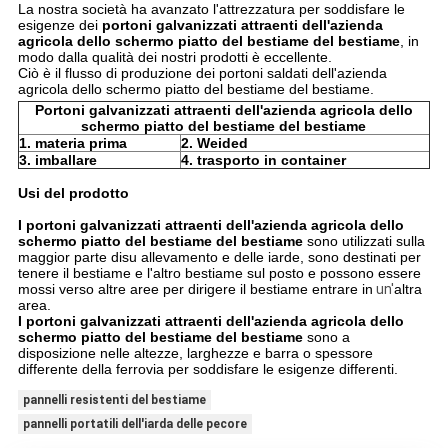
La nostra società ha avanzato l'attrezzatura per soddisfare le
esigenze dei
portoni galvanizzati attraenti dell'azienda
agricola dello schermo piatto del bestiame del bestiame
, in
modo dalla qualità dei nostri prodotti è eccellente.
Ciò è il flusso di produzione dei portoni saldati dell'azienda
agricola dello schermo piatto del bestiame del bestiame.
Portoni galvanizzati attraenti dell'azienda agricola dello
schermo piatto del bestiame del bestiame
1. materia prima
2. Weided
3. imballare
4. trasporto in container
Usi del prodotto
I portoni galvanizzati attraenti dell'azienda agricola dello
schermo piatto del bestiame del bestiame
sono utilizzati sulla
maggior parte disu allevamento e delle iarde, sono destinati per
tenere il bestiame e l'altro bestiame sul posto e possono essere
mossi verso altre aree per dirigere il bestiame entrare in
un'
altra
area.
I portoni galvanizzati attraenti dell'azienda agricola dello
schermo piatto del bestiame del bestiame
sono a
disposizione nelle altezze, larghezze e barra o spessore
differente della ferrovia per soddisfare le esigenze differenti.
pannelli resistenti del bestiame
pannelli portatili dell'iarda delle pecore