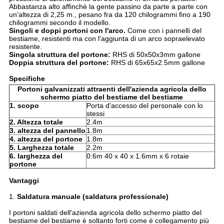
Abbastanza alto affinchè la gente passino da parte a parte con
un'altezza di 2,25 m., pesano fra da 120 chilogrammi fino a 190
chilogrammi secondo il modello.
Singoli e doppi portoni con l'arco.
Come con i pannelli del
bestiame, resistenti ma con l'aggiunta di un arco sopraelevato
resistente.
Singola struttura del portone:
RHS di 50x50x3mm gallone
Doppia struttura del portone:
RHS di 65x65x2.5mm gallone
Specifiche
Portoni galvanizzati attraenti dell'azienda agricola dello
schermo piatto del bestiame del bestiame
1. scopo
Porta d'accesso del personale con lo
stessi
2. Altezza totale
2.4m
3. altezza del pannello
1.8m
4. altezza del portone
1.8m
5. Larghezza totale
2.2m
6. larghezza del
0.6m 40 x 40 x 1.6mm x 6 rotaie
portone
Vantaggi
1.
Saldatura manuale (saldatura professionale)
I portoni saldati dell'azienda agricola dello schermo piatto del
bestiame del bestiame è soltanto forti come è collegamento più