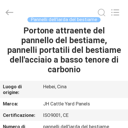
2026
Hebei
donwel
metal
products
Pannelli dell'iarda del bestiame
co.,
ltd..
All
Portone attraente del
CASA
Rights
Reserved.
pannello del bestiame,
PRODOTTI
pannelli portatili del bestiame
dell'acciaio a basso tenore di
CIRCA
carbonio
NOI
Luogo di
Hebei, Cina
origine:
GIRO
DELLA
Marca:
JH Cattle Yard Panels
FABBRICA
Certificazione:
ISO9001, CE
Numero di
pannelli dell'iarda del bestiame