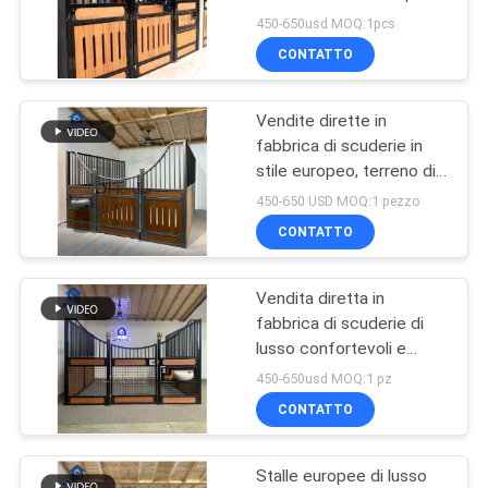
a battenti fronteggia i
NORME
450-650usd MOQ:1pcs
pannelli per le aziende
CONTATTO
SULLA
agricole
45
PRIVACY
Attrezzature per
Vendite dirette in
fabbrica di scuderie in
salti a cavallo
stile europeo, terreno di
addestramento per
450-650 USD MOQ:1 pezzo
cavalli robusto e
CONTATTO
traspirante zincato
Vendita diretta in
25
fabbrica di scuderie di
Pannelli del recinto
lusso confortevoli e
traspiranti realizzate con
450-650usd MOQ:1 pz
per bestiame del
pannelli di bambù e legno
CONTATTO
cavallo
Stalle europee di lusso