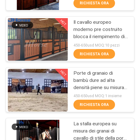
CONTROLLO
RICHIESTA ORA
DI
HOT
Il cavallo europeo
QUALITÀ
252
moderno pre costruito
blocca il riempimento di
Pannelli della stalla
CONTATTICI
bambù facoltativo
450-650usd MOQ:10 pezzi
del cavallo
RICHIESTA ORA
RICHIEDA
HOT
Porte di granaio di
UNA
bambù dure ad alta
CITAZIONE
densità piene su misura
172
della stalla
450-650usd MOQ:1 insieme
Stabile da cavallo
MAPPA
RICHIESTA ORA
DEL
portatile
La stalla europea su
SITO
misura dei granai di
cavallo di stile della porta