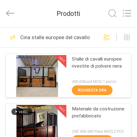
2026
Hebei
donwel
Prodotti
metal
products
co.,
ltd..
All
CASA
386
Rights
Cina stalle europee del cavallo
Reserved.
Parti anteriori della
PRODOTTI
stalla del cavallo
HOT
Stalle di cavalli europee
rivestite di polvere nera
CIRCA
NOI
450-650usd MOQ:1 pezzo
RICHIESTA ORA
371
GIRO
stalle europee del
HOT
Materiale da costruzione
DELLA
prefabbricato
FABBRICA
cavallo
USD 450-580 Piece MOQ:2 PCS