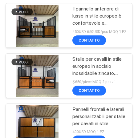
Il pannello anteriore di
21
lusso in stile europeo è
Portoni d'acciaio
confortevole e
traspirante, adatto alle
450USD-650USD/pcs MOQ:1 PZ
dell'azienda agricola
aziende zootecniche.
CONTATTO
Stalle per cavalli in stile
europeo in acciaio
inossidabile zincato,
14
altezza 14 piedi
$650/piece MOQ:2 pezzi
Attrezzatura di
CONTATTO
movimentazione del
Pannelli frontali e laterali
bestiame
personalizzabili per stalle
per cavalli in stile
europeo, traspiranti e
400USD MOQ:1 PZ
robusti