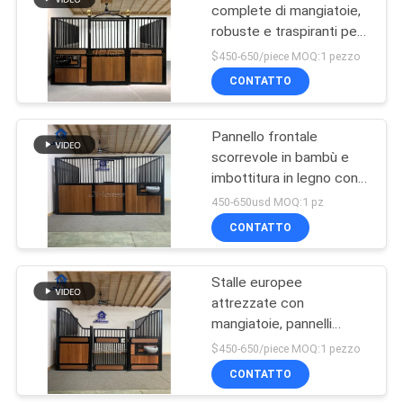
complete di mangiatoie,
robuste e traspiranti per
57
l'uso nei campi di
$450-650/piece MOQ:1 pezzo
addestramento
pannelli dell'iarda
CONTATTO
del bestiame
Pannello frontale
scorrevole in bambù e
imbottitura in legno con
mangiatoia
450-650usd MOQ:1 pz
personalizzabile
CONTATTO
22
Rampa di
Stalle europee
attrezzate con
caricamento del
mangiatoie, pannelli
bestiame
frontali, protezione
$450-650/piece MOQ:1 pezzo
dall'umidità e
CONTATTO
attrezzatura per cavalli