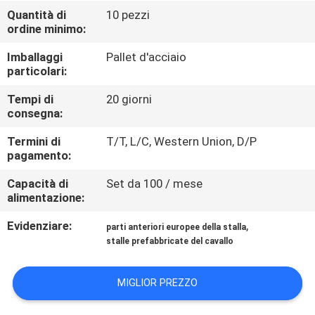
CONTROLLO
Quantità di
10 pezzi
ordine minimo:
DI
QUALITÀ
Imballaggi
Pallet d'acciaio
particolari:
CONTATTICI
Tempi di
20 giorni
consegna:
Termini di
T/T, L/C, Western Union, D/P
RICHIEDA
pagamento:
UNA
Capacità di
Set da 100 / mese
CITAZIONE
alimentazione:
Evidenziare:
,
parti anteriori europee della stalla
MAPPA
stalle prefabbricate del cavallo
DEL
MIGLIOR PREZZO
SITO