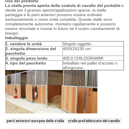
Uso del prodotto
La stalla pronta aperta della scatola di cavallo del portatile
è
ideale per il granaio aperto/applicazioni sparse, la stalla
parteggia e le parti anteriori possono essere ordinate
esclusivamente o come unità completa. Queste stalle sono
completamente autonome, montano rapidamente e possono
essere smontate e mosse in futuro se il vostro cambiamento di
bisogni.
Imballaggio
1. vendere le unità
Singolo oggetto
2. singola dimensione del
400X3X230 cm
pacchetto
3. singolo peso lordo
400,0 CHILOGRAMMI
4. tipo del pacchetto
Imballato nel pallet d'acciaio o
all'ingrosso
parti anteriori europee della stalla
stalle prefabbricate del cavallo