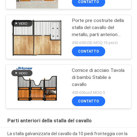
CONTATTO
Porte pre costruite della
stalla del cavallo del
metallo, parti anteriori
equestri durevoli della
450-650USD MOQ:10 pezzi
stalla del granaio di
CONTATTO
cavallo
Cornice di acciaio Tavola
di bambù Stabile a
cavallo
450-650usd MOQ:5
CONTATTO
Parti anteriori della stalla del cavallo
La stalla galvanizzata del cavallo da 10 piedi fronteggia con la