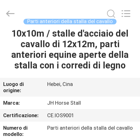
2026
Hebei
donwel
metal
products
Parti anteriori della stalla del cavallo
co.,
ltd..
All
10x10m / stalle d'acciaio del
CASA
Rights
Reserved.
cavallo di 12x12m, parti
PRODOTTI
anteriori equine aperte della
stalla con i corredi di legno
CIRCA
NOI
Luogo di
Hebei, Cina
origine:
GIRO
Marca:
JH Horse Stall
DELLA
Certificazione:
CE.IOS9001
FABBRICA
Numero di
Parti anteriori della stalla del cavallo
modello: