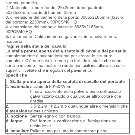
laterale pannello,
2.
Materiale: Tubo rotondo: 25x2mm, tubo quadrato:
50x25x2mm, bordo di bambù: 25mm
3.
dimensione del pannello della porta: 3985x2185mm (fascio
del portone: 2290mm), 90PCS/40'HQ
4.
dimensione del pannello laterale: 3985x2185mm,
90PCS/40'HQ
5.
trattamento: Caldo immerso galvanizzato o polvere nera
ricoperta
Pagine della stalla del cavallo
La stalla pronta aperta della scatola di cavallo del portatile
completamente è saldata insieme per creare le strutture
complete. Ciò non solo le rende più forti delle stalle che sono
serrate insieme, ma inoltre le rende più facili installare sia sulle
superfici livellate che irregolari del pavimento.
Specifiche
Stalla pronta aperta della scatola di cavallo del portatile
1. materiale
acciaio di 50*50*2mm
Il nero ricoprente della polvere più o dell'acciaio
galvanizzato caldo o qualunque altro colore che
gradite
2.
3.5*2.2m, 4*2.2m o qualunque altre dimensioni che
dimensione
avete richiesto
3. opzione
Senza legno o con bambù,
di legno
Può fornire la certificazione di fumigazione se
richiedeste
4. imballare
Pallet o uno per uno in contenitore pieno.