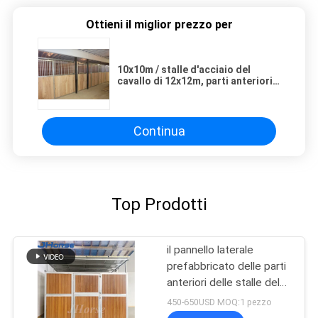
Ottieni il miglior prezzo per
10x10m / stalle d'acciaio del
cavallo di 12x12m, parti anteriori
equine aperte della stalla con i
corredi di legno
Continua
Top Prodotti
il pannello laterale
prefabbricato delle parti
anteriori delle stalle del
cavallo di 2.2m divide i
450-650USD MOQ:1 pezzo
divisori 10ft 12ft