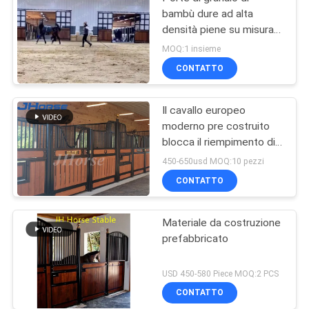
bambù dure ad alta
densità piene su misura
della stalla
MOQ:1 insieme
CONTATTO
Il cavallo europeo
moderno pre costruito
blocca il riempimento di
bambù facoltativo
450-650usd MOQ:10 pezzi
CONTATTO
Materiale da costruzione
prefabbricato
USD 450-580 Piece MOQ:2 PCS
CONTATTO