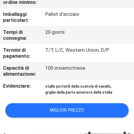
ordine minimo:
CONTROLLO
DI
Imballaggi
Pallet d'acciaio
particolari:
QUALITÀ
Tempi di
20 giorni
consegna:
CONTATTICI
Termini di
T/T, L/C, Western Union, D/P
pagamento:
RICHIEDA
Capacità di
100 insiemi/mese
UNA
alimentazione:
CITAZIONE
Evidenziare:
,
stalle portatili della scatola di cavallo
griglie della parte anteriore della stalla
SITEMAP
MIGLIOR PREZZO
NORME
SULLA