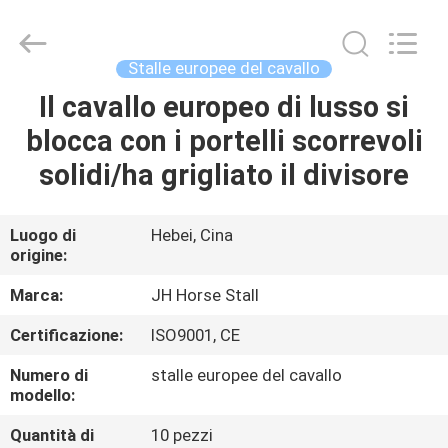
2026
Hebei
donwel
metal
products
Stalle europee del cavallo
co.,
ltd..
All
Il cavallo europeo di lusso si
CASA
Rights
Reserved.
blocca con i portelli scorrevoli
PRODOTTI
solidi/ha grigliato il divisore
CIRCA
Luogo di
Hebei, Cina
origine:
NOI
Marca:
JH Horse Stall
GIRO
Certificazione:
ISO9001, CE
DELLA
Numero di
stalle europee del cavallo
FABBRICA
modello:
Quantità di
10 pezzi