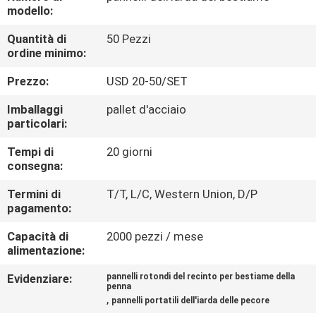
CONTROLLO
modello:
DI
Quantità di
50 Pezzi
ordine minimo:
QUALITÀ
Prezzo:
USD 20-50/SET
CONTATTICI
Imballaggi
pallet d'acciaio
particolari:
RICHIEDA
Tempi di
20 giorni
consegna:
UNA
CITAZIONE
Termini di
T/T, L/C, Western Union, D/P
pagamento:
Capacità di
2000 pezzi / mese
MAPPA
alimentazione:
DEL
Evidenziare:
pannelli rotondi del recinto per bestiame della
SITO
penna
,
pannelli portatili dell'iarda delle pecore