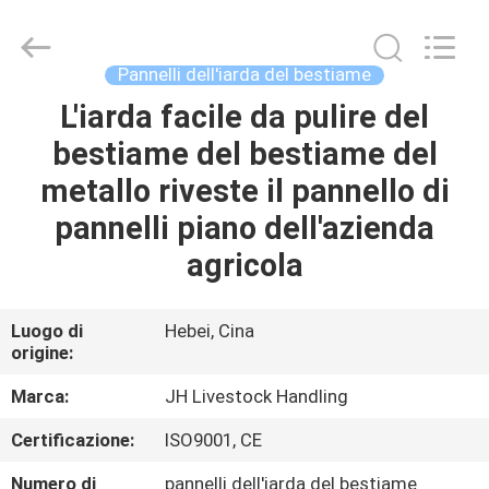
2026
Hebei
donwel
metal
products
Pannelli dell'iarda del bestiame
co.,
ltd..
All
L'iarda facile da pulire del
CASA
Rights
Reserved.
bestiame del bestiame del
PRODOTTI
metallo riveste il pannello di
pannelli piano dell'azienda
CIRCA
agricola
NOI
Luogo di
Hebei, Cina
origine:
GIRO
DELLA
Marca:
JH Livestock Handling
FABBRICA
Certificazione:
ISO9001, CE
Numero di
pannelli dell'iarda del bestiame