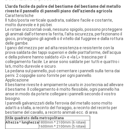
L'iarda facile da pulire del bestiame del bestiame del metallo
riveste il pannello di pannelli piano dell'azienda agricola
Caratteristiche
Il tubo/posta verticale quadrata, saldare facile e costante,
molto durevole e è più bei.
Le rotaie orizzontali ovali, nessuno spigolo, possono proteggere
gli animali dall'ottenere la ferita, l'alta sicurezza, perfezionano il
gioco, proteggono gli agnelli o il vitello dal fuggiree e dalla rottura
delle gambe.
I ganci del mezzo per ad alta resistenza e resistente con la
prova saldata dei tappi superiori e delle piattaforme, dell'acqua
e della polvere hanno saldato «U» e «la L» trascina per il
collegamento facile. Le anse sono saldate per tutti e quattro i
lati, molto durevole e sicuro.
La pedana sul pannello, può cementare i pannelli sulla terra dai
perni. 2 coppiglie sono fornite per ogni pannello.
Applicazione
Il bestiame riveste è ampiamente usato in zootecnia ad allevare
il bestiame. Il collegamento è molto flessibile, ogni pannello ha
anse in modo da potete collegare i pannelli secondo il vostro
bisogno.
I pannelli galvanizzati della ferrovia del metallo sono molto
adatti a stalla, a recinto del foraggio, a recinto del recinto per
bestiame del cavallo, a recinto animali ecc. di area.
Stile quadrato della metropolitana
Altezza * lunghezza
1800mm * 2100mm (6 rotaie)
1600mm * 2100mm (5 rotaie)