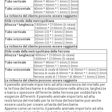
Tubo verticale
40mm * 40mm * 1.6mm/2.0mm
50mm * 50mm * 1.6mm/2.0mm
Tubo orizzontale
40mm * 40mm * 1.6mm/2.0mm
50mm * 50mm * 1.6mm/2.0mm
Le richieste del cliente possono essere raggiunte
Stile rotondo della metropolitana
Altezza * lunghezza
1800mm * 2100mm (6 rotaie)
1600mm * 2100mm (5 rotaie)
Tubo verticale
32mm O.D * 1.6mm/2.0mm
42mm O.D * 1.6mm/2.0mm
Tubo orizzontale
32mm O.D * 1.6mm/2.0mm
42mm O.D * 1.6mm/2.0mm
Le richieste del cliente possono essere raggiunte
Stile ovale della metropolitana della ferrovia
Altezza * lunghezza
1800mm * 2100mm (6 rotaie)
1600mm * 2100mm (5 rotaie)
Tubo verticale
40mm * 40mm * 1.6mm/2.0mm
50mm * 50mm * 1.6mm/2.0mm
Tubo orizzontale
ferrovia di ovale di 60mm * di 30mm * 1.6mm/2.0mm
ferrovia di ovale di 80mm * di 40mm * 1.6mm/2.0mm
ferrovia ovale di 115mm * di 40mm * 1.6mm/2.0mm
Le richieste del cliente possono essere raggiunte
Il pannello animale importato ad alta resistenza del metallo per
la tettoia del bestiame è a disposizione nelle altezze, larghezze
e barra o spessore differente della ferrovia per soddisfare le
esigenze differenti. Il pannello animale importato ad alta
resistenza del metallo per la tettoia del bestiame può anche
essere usato per creare un'iarda del bestiame.
Appena come un recinto, il pannello animale importato ad alta