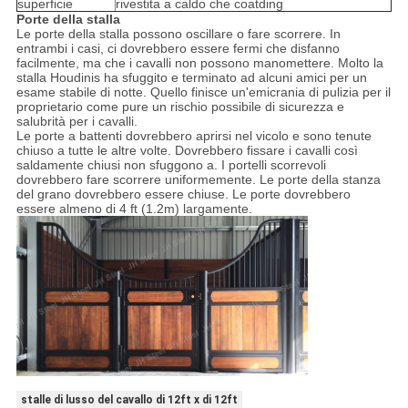
superficie
rivestita a caldo che coatding
Porte della stalla
Le porte della stalla possono oscillare o fare scorrere. In
entrambi i casi, ci dovrebbero essere fermi che disfanno
facilmente, ma che i cavalli non possono manomettere. Molto la
stalla Houdinis ha sfuggito e terminato ad alcuni amici per un
esame stabile di notte. Quello finisce un'emicrania di pulizia per il
proprietario come pure un rischio possibile di sicurezza e
salubrità per i cavalli.
Le porte a battenti dovrebbero aprirsi nel vicolo e sono tenute
chiuso a tutte le altre volte. Dovrebbero fissare i cavalli così
saldamente chiusi non sfuggono a. I portelli scorrevoli
dovrebbero fare scorrere uniformemente. Le porte della stanza
del grano dovrebbero essere chiuse. Le porte dovrebbero
essere almeno di 4 ft (1.2m) largamente.
stalle di lusso del cavallo di 12ft x di 12ft