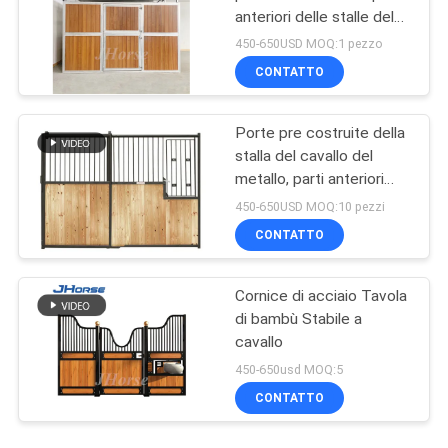
anteriori delle stalle del
cavallo di 2.2m divide i
450-650USD MOQ:1 pezzo
divisori 10ft 12ft
CONTATTO
Porte pre costruite della
stalla del cavallo del
metallo, parti anteriori
equestri durevoli della
450-650USD MOQ:10 pezzi
stalla del granaio di
CONTATTO
cavallo
Cornice di acciaio Tavola
di bambù Stabile a
cavallo
450-650usd MOQ:5
CONTATTO