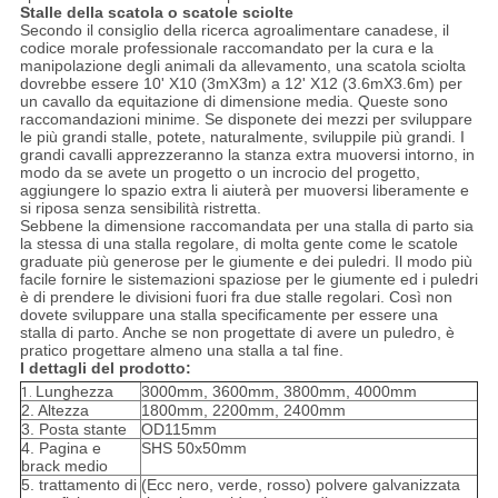
Stalle della scatola o scatole sciolte
Secondo il consiglio della ricerca agroalimentare canadese, il
codice morale professionale raccomandato per la cura e la
manipolazione degli animali da allevamento, una scatola sciolta
dovrebbe essere 10' X10 (3mX3m) a 12' X12 (3.6mX3.6m) per
un cavallo da equitazione di dimensione media. Queste sono
raccomandazioni minime. Se disponete dei mezzi per sviluppare
le più grandi stalle, potete, naturalmente, sviluppile più grandi. I
grandi cavalli apprezzeranno la stanza extra muoversi intorno, in
modo da se avete un progetto o un incrocio del progetto,
aggiungere lo spazio extra li aiuterà per muoversi liberamente e
si riposa senza sensibilità ristretta.
Sebbene la dimensione raccomandata per una stalla di parto sia
la stessa di una stalla regolare, di molta gente come le scatole
graduate più generose per le giumente e dei puledri. Il modo più
facile fornire le sistemazioni spaziose per le giumente ed i puledri
è di prendere le divisioni fuori fra due stalle regolari. Così non
dovete sviluppare una stalla specificamente per essere una
stalla di parto. Anche se non progettate di avere un puledro, è
pratico progettare almeno una stalla a tal fine.
I dettagli del prodotto:
Lunghezza
3000mm, 3600mm, 3800mm, 4000mm
1.
2. Altezza
1800mm, 2200mm, 2400mm
3. Posta stante
OD115mm
4. Pagina e
SHS 50x50mm
brack medio
5. trattamento di
(Ecc nero, verde, rosso) polvere galvanizzata