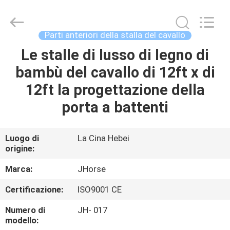
2026
Hebei
donwel
metal
products
Parti anteriori della stalla del cavallo
co.,
ltd..
All
Le stalle di lusso di legno di
CASA
Rights
Reserved.
bambù del cavallo di 12ft x di
PRODOTTI
12ft la progettazione della
porta a battenti
CIRCA
NOI
Luogo di
La Cina Hebei
origine:
GIRO
Marca:
JHorse
DELLA
Certificazione:
ISO9001 CE
FABBRICA
Numero di
JH- 017
modello: