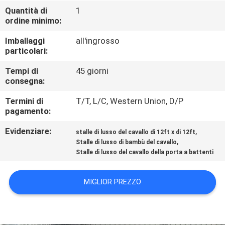
CONTROLLO
Quantità di
1
ordine minimo:
DI
QUALITÀ
Imballaggi
all'ingrosso
particolari:
CONTATTICI
Tempi di
45 giorni
consegna:
Termini di
T/T, L/C, Western Union, D/P
RICHIEDA
pagamento:
UNA
Evidenziare:
,
stalle di lusso del cavallo di 12ft x di 12ft
CITAZIONE
,
Stalle di lusso di bambù del cavallo
Stalle di lusso del cavallo della porta a battenti
MAPPA
MIGLIOR PREZZO
DEL
SITO