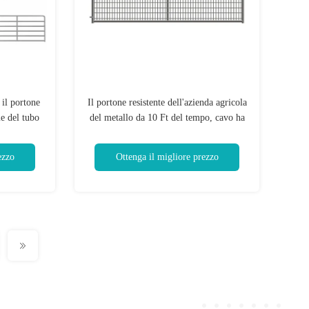
 il portone
Il portone resistente dell'azienda agricola
me del tubo
del metallo da 10 Ft del tempo, cavo ha
icoli
riempito i portoni d'acciaio dell'azienda
agricola della metropolitana
ezzo
Ottenga il migliore prezzo