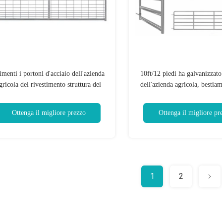
imenti i portoni d'acciaio dell'azienda
10ft/12 piedi ha galvanizzato
gricola del rivestimento struttura del
dell'azienda agricola, bestia
bo del diametro di cavo di 5.0mm - di
25nb Metal i portoni agr
3.0mm 25NB
Ottenga il migliore prezzo
Ottenga il migliore pr
1
2