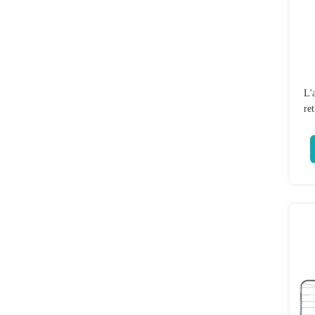
L'
ret
a 