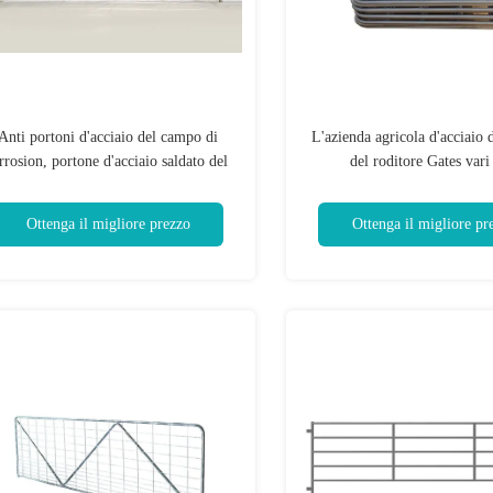
Anti portoni d'acciaio del campo di
L'azienda agricola d'acciaio 
rrosion, portone d'acciaio saldato del
del roditore Gates vari
ecinto dell'azienda agricola della rete
l'approvazione facoltativa
metallica
Ottenga il migliore prezzo
Ottenga il migliore pr