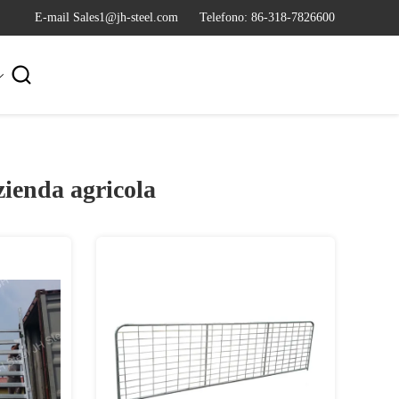
E-mail Sales1@jh-steel.com
Telefono: 86-318-7826600

zienda agricola