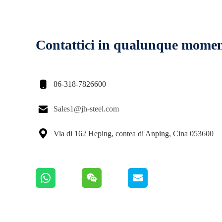
Contattici in qualunque mome

86-318-7826600

Sales1@jh-steel.com

Via di 162 Heping, contea di Anping, Cina 053600