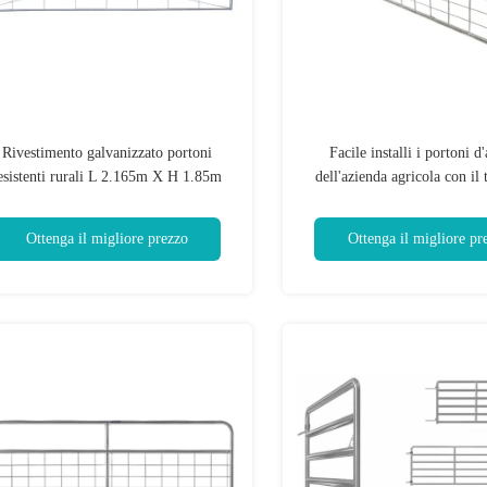
Rivestimento galvanizzato portoni
Facile installi i portoni d
esistenti rurali L 2.165m X H 1.85m
dell'azienda agricola con il 
del bestiame
superficie ricoperto potere
cerniera
Ottenga il migliore prezzo
Ottenga il migliore pr