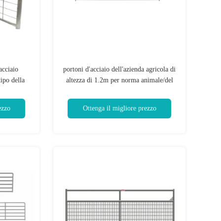
'acciaio
portoni d'acciaio dell'azienda agricola di
tipo della
altezza di 1.2m per norma animale/del
 I della
bestiame del ranch del CE
ezzo
Ottenga il migliore prezzo