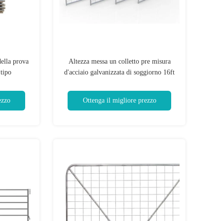
della prova
Altezza messa un colletto pre misura
 tipo
d'acciaio galvanizzata di soggiorno 16ft
 ISO9001
“di N” dei portoni dell'azienda agricola
ezzo
Ottenga il migliore prezzo