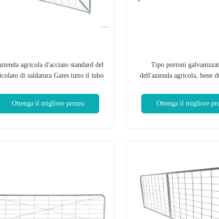
azienda agricola d'acciaio standard del
Tipo portoni galvanizzat
icolato di saldatura Gates tutto il tubo
dell'azienda agricola, bene d
basso tenore di carbonio dell'uniforme
norma I portoni dell'azienda a
25nb
metallo da 12 Ft
Ottenga il migliore prezzo
Ottenga il migliore pr