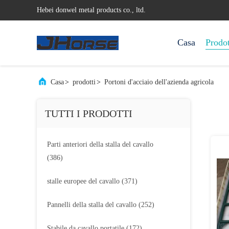
Hebei donwel metal products co., ltd.
Casa
Prodot
Casa
>
prodotti
>
Portoni d'acciaio dell'azienda agricola
TUTTI I PRODOTTI
Parti anteriori della stalla del cavallo
(386)
stalle europee del cavallo
(371)
Pannelli della stalla del cavallo
(252)
Stabile da cavallo portatile
(172)