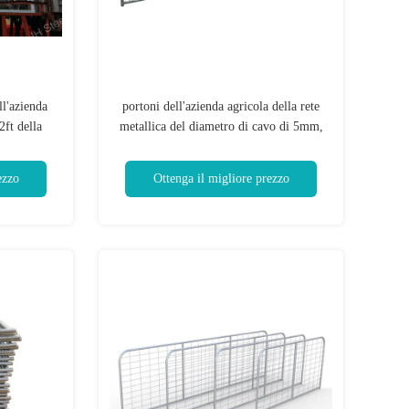
ll'azienda
portoni dell'azienda agricola della rete
2ft della
metallica del diametro di cavo di 5mm,
vallo
altezza di 1.2m resto i portoni d'acciaio
del bestiame
ezzo
Ottenga il migliore prezzo