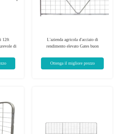
i 12ft
L'azienda agricola d'acciaio di
urevole di
rendimento elevato Gates buon
gricola del
ossidando la proprietà di resistenza
ezzo
Ottenga il migliore prezzo