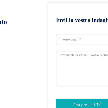
Invii la vostra indag
nto
Ora presenti