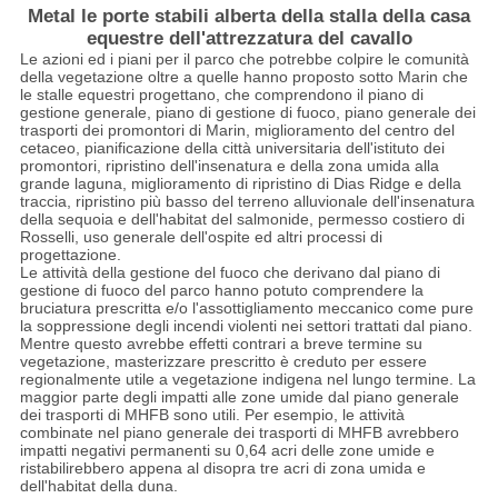
Metal le porte stabili alberta della stalla della casa
equestre dell'attrezzatura del cavallo
Le azioni ed i piani per il parco che potrebbe colpire le comunità
della vegetazione oltre a quelle hanno proposto sotto Marin che
le stalle equestri progettano, che comprendono il piano di
gestione generale, piano di gestione di fuoco, piano generale dei
trasporti dei promontori di Marin, miglioramento del centro del
cetaceo, pianificazione della città universitaria dell'istituto dei
promontori, ripristino dell'insenatura e della zona umida alla
grande laguna, miglioramento di ripristino di Dias Ridge e della
traccia, ripristino più basso del terreno alluvionale dell'insenatura
della sequoia e dell'habitat del salmonide, permesso costiero di
Rosselli, uso generale dell'ospite ed altri processi di
progettazione.
Le attività della gestione del fuoco che derivano dal piano di
gestione di fuoco del parco hanno potuto comprendere la
bruciatura prescritta e/o l'assottigliamento meccanico come pure
la soppressione degli incendi violenti nei settori trattati dal piano.
Mentre questo avrebbe effetti contrari a breve termine su
vegetazione, masterizzare prescritto è creduto per essere
regionalmente utile a vegetazione indigena nel lungo termine. La
maggior parte degli impatti alle zone umide dal piano generale
dei trasporti di MHFB sono utili. Per esempio, le attività
combinate nel piano generale dei trasporti di MHFB avrebbero
impatti negativi permanenti su 0,64 acri delle zone umide e
ristabilirebbero appena al disopra tre acri di zona umida e
dell'habitat della duna.