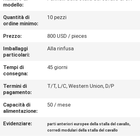
CONTROLLO
modello:
DI
Quantità di
10 pezzi
ordine minimo:
QUALITÀ
Prezzo:
800 USD / pieces
CONTATTICI
Imballaggi
Alla rinfusa
particolari:
RICHIEDA
Tempi di
45 giorni
consegna:
UNA
CITAZIONE
Termini di
T/T, L/C, Western Union, D/P
pagamento:
Capacità di
50 / mese
MAPPA
alimentazione:
DEL
Evidenziare:
,
parti anteriori europee della stalla del cavallo
SITO
corredi modulari della stalla del cavallo