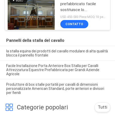
prefabbricato facile
sostituisce lo
scivolamento del cavallo
USD 450-580 Piece MOQ:10 pezzi
che europeo la stalla
CONTATTO
fronteggia i pannelli
Pannelli della stalla del cavallo
la stalla equina dei prodotti del cavallo modulare di alta qualità
blocca il pannello frontale
Facile Installazione Porta Anteriore Box Stalla per Cavalli
Attrezzatura Equestre Prefabbricata per Grandi Aziende
Agricole
Produttore di box stalle portatili per cavalli di dimensioni
personalizzate American Standard, porte anteriori e divisori
per fienili
Categorie popolari
Tutti