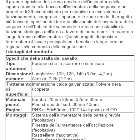
Il grande ripristino della zona umida e dell'insenatura della
laguna proietta, alla bocca dell'insenatura della sequoia, è un
progetto di 39 acri destinato per ristabilire un ecosistema di
funzionamento, compreso il riparian e le zone umide. Il progetto
più basso di ripristino del terreno alluvionale dell'insenatura della
sequoia e dell'habitat del salmonide è inteso per ristabilire la
funzione idrologica dell'area a favore di fauna e per il recupero a
lungo termine dell'insenatura. Questi progetti di ripristino
fornirebbero il locale principale ed i benefici a lungo termine
regionali alle comunità della vegetazione.
I dettagli del prodotto:
Specifiche della stalla del cavallo
Tipo
Europeo che fa scorrere o su misura
anteriore:
Dimensione
Lunghezza: 10ft, 12ft, 14ft (3.0m -4,2 m)
comune:
Altezza: 7.2ft (2.2m)
Trattamento
Immersione calda galvanizzata; Polvere nera
di
ricoperta
superficie:
Materiale
Bambù: 20mm 28mm 32mm 38mm
pieno:
Pino strobo del sud: 30mm 40mm
Pagina:
RHS di 50x50mm; 102/114 di posta del OD
Montaggi:
Sistema dell'alimentatore della parte girevole
(facoltativo)
Finestra dell'alimentatore dell'oscillazione
(facoltativa)
Rastrelliera (facoltativa)