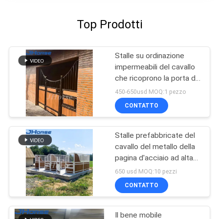
Top Prodotti
Stalle su ordinazione
impermeabili del cavallo
che ricoprono la porta di
parti anteriori stabile
450-650usd MOQ:1 pezzo
della stalla del cavallo
CONTATTO
Stalle prefabbricate del
cavallo del metallo della
pagina d'acciaio ad alta
resistenza della
650 usd MOQ:10 pezzi
metropolitana con il tetto
CONTATTO
duraturo
Il bene mobile