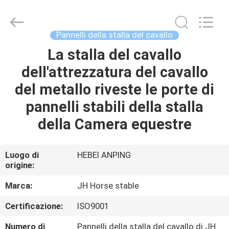
2026
Hebei
donwel
metal
products
Pannelli della stalla del cavallo
co.,
ltd..
All
La stalla del cavallo
CASA
Rights
Reserved.
dell'attrezzatura del cavallo
PRODOTTI
del metallo riveste le porte di
pannelli stabili della stalla
CIRCA
della Camera equestre
NOI
Luogo di
HEBEI ANPING
origine:
GIRO
DELLA
Marca:
JH Horse stable
FABBRICA
Certificazione:
ISO9001
Numero di
Pannelli della stalla del cavallo di JH