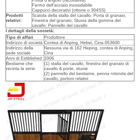
Posta d'angolo (facoltativa)
Fermo dell'acciaio inossidabile
Cappucci decorativi (ottone o 304SS)
Prodotti
Scatola della stalla del cavallo; Porta di granaio;
relativi:
Finestra del granaio; Stuoia della gomma del
cavallo; Pannello del cavallo
I dettagli della società:
Tipo di affari
Produttore
Indirizzo di società
Contea di Anping, Hebei, Cina 053600
Indirizzo della
Nessuna via di 162 Heping, contea di Anping,
sede sociale
Cina
Anni di Estiblished
2006
Bestiame che
(1) stalla del cavallo, finestra del granaio di
recinta la serie
cavallo & porte, stuoie
(2) pannello del bestiame, penna rotonda del
cavallo, portoni relativi