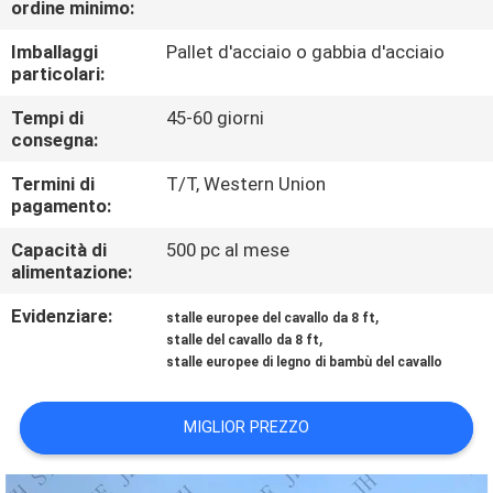
ordine minimo:
CONTROLLO
DI
Imballaggi
Pallet d'acciaio o gabbia d'acciaio
particolari:
QUALITÀ
Tempi di
45-60 giorni
consegna:
CONTATTICI
Termini di
T/T, Western Union
pagamento:
RICHIEDA
Capacità di
500 pc al mese
UNA
alimentazione:
CITAZIONE
Evidenziare:
,
stalle europee del cavallo da 8 ft
,
stalle del cavallo da 8 ft
stalle europee di legno di bambù del cavallo
MAPPA
DEL
MIGLIOR PREZZO
SITO