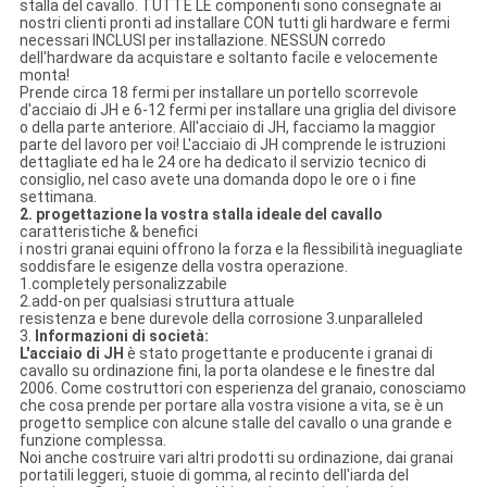
stalla del cavallo. TUTTE LE componenti sono consegnate ai
nostri clienti pronti ad installare CON tutti gli hardware e fermi
necessari INCLUSI per installazione. NESSUN corredo
dell'hardware da acquistare e soltanto facile e velocemente
monta!
Prende circa 18 fermi per installare un portello scorrevole
d'acciaio di JH e 6-12 fermi per installare una griglia del divisore
o della parte anteriore. All'acciaio di JH, facciamo la maggior
parte del lavoro per voi! L'acciaio di JH comprende le istruzioni
dettagliate ed ha le 24 ore ha dedicato il servizio tecnico di
consiglio, nel caso avete una domanda dopo le ore o i fine
settimana.
2. progettazione la vostra stalla ideale del cavallo
caratteristiche & benefici
i nostri granai equini offrono la forza e la flessibilità ineguagliate
soddisfare le esigenze della vostra operazione.
1.completely personalizzabile
2.add-on per qualsiasi struttura attuale
resistenza e bene durevole della corrosione 3.unparalleled
3.
Informazioni di società:
L'acciaio di JH
è stato progettante e producente i granai di
cavallo su ordinazione fini, la porta olandese e le finestre dal
2006. Come costruttori con esperienza del granaio, conosciamo
che cosa prende per portare alla vostra visione a vita, se è un
progetto semplice con alcune stalle del cavallo o una grande e
funzione complessa.
Noi anche costruire vari altri prodotti su ordinazione, dai granai
portatili leggeri, stuoie di gomma, al recinto dell'iarda del