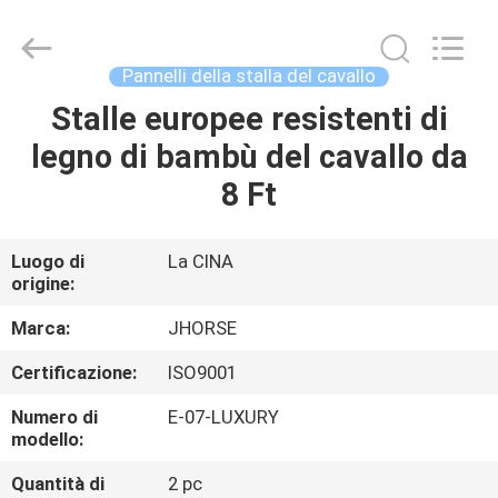
2026
Hebei
donwel
metal
products
Pannelli della stalla del cavallo
co.,
ltd..
All
Stalle europee resistenti di
CASA
Rights
Reserved.
legno di bambù del cavallo da
PRODOTTI
8 Ft
CIRCA
Luogo di
La CINA
origine:
NOI
Marca:
JHORSE
GIRO
Certificazione:
ISO9001
DELLA
Numero di
E-07-LUXURY
FABBRICA
modello:
Quantità di
2 pc