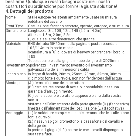
bestiame. Qualunque i vostri bisogni costruire, i nostri
costruttori su ordinazione può fornire la giusta soluzione!
4.
Dettagli del prodotto:
Nome
Stalle europee resistenti ampiamente usate su misura
redditizie del cavallo
Front Type
Oscillazione, facendo scorrere, operato, europeo, o su misura
Dimensione
Lunghezza: 8ft, 10ft, 12ft, 14ft (2.5m - 4.0m)
Altezza: 1.5m, 2.0m, 2.2m.
O, qualsiasi altre dimensioni che gradite
Materiale
RHS del tubo 50*50mm della pagina e posta rotonda di
102/114mm in porta media
scanalatura a "u" di dovere di heavery per prendere i bordi di
T&G
Tubo superiore della griglia in tubo del giro di OD25mm
Rivestimento
Spolverizzi il rivestimento rivestito o il rivestimento
galvanizzato della immersione calda
Legno pieno
in legno di bambù, 20mm, 25mm, 28mm, 32mm, 38mm.
clic molto forte e durevole, non non fendentesi dall'acqua
Montaggi
(A.) fermo d'ottone della serratura
(B.) cerniera resistente di acciaio inossidabile, nessuna
garanzia d'arrugginimento.
(C.) palla superiore dorata o cappuccio piano dalla vostra
scelta.
sistema dell'alimentatore della parte girevole (D.) (facoltativo)
finestra dell'alimentatore dell'oscillazione (E.) (facoltativa)
Vantaggio
(1.) le saldature complete si assicureranno che le stalle siano
forti e durevoli.
(2.) nessun spigoli promettono la cassaforte del cavallo e
della gente.
la porta del giogo (di 3.) permette che i cavalli dispongano la
sua testa fuori.