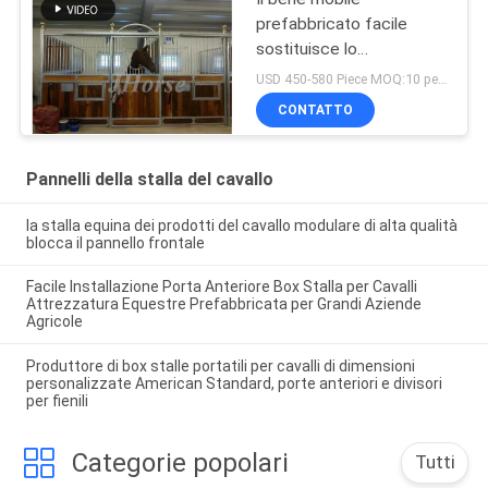
prefabbricato facile
sostituisce lo
scivolamento del cavallo
USD 450-580 Piece MOQ:10 pezzi
che europeo la stalla
CONTATTO
fronteggia i pannelli
Pannelli della stalla del cavallo
la stalla equina dei prodotti del cavallo modulare di alta qualità
blocca il pannello frontale
Facile Installazione Porta Anteriore Box Stalla per Cavalli
Attrezzatura Equestre Prefabbricata per Grandi Aziende
Agricole
Produttore di box stalle portatili per cavalli di dimensioni
personalizzate American Standard, porte anteriori e divisori
per fienili
Categorie popolari
Tutti