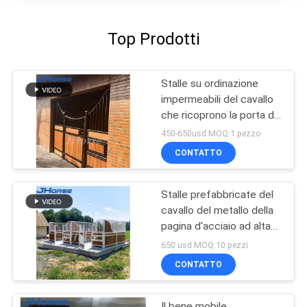
Top Prodotti
Stalle su ordinazione
impermeabili del cavallo
che ricoprono la porta di
parti anteriori stabile
450-650usd MOQ:1 pezzo
della stalla del cavallo
CONTATTO
Stalle prefabbricate del
cavallo del metallo della
pagina d'acciaio ad alta
resistenza della
650 usd MOQ:10 pezzi
metropolitana con il tetto
CONTATTO
duraturo
Il bene mobile